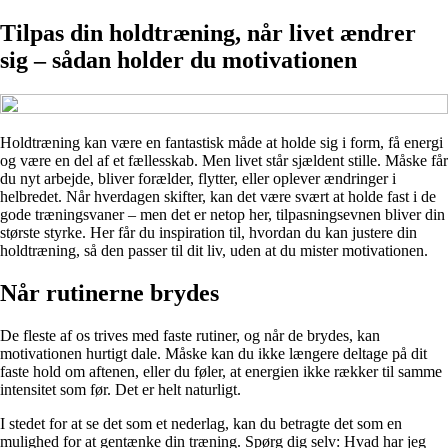
Tilpas din holdtræning, når livet ændrer
sig – sådan holder du motivationen
Holdtræning kan være en fantastisk måde at holde sig i form, få energi
og være en del af et fællesskab. Men livet står sjældent stille. Måske får
du nyt arbejde, bliver forælder, flytter, eller oplever ændringer i
helbredet. Når hverdagen skifter, kan det være svært at holde fast i de
gode træningsvaner – men det er netop her, tilpasningsevnen bliver din
største styrke. Her får du inspiration til, hvordan du kan justere din
holdtræning, så den passer til dit liv, uden at du mister motivationen.
Når rutinerne brydes
De fleste af os trives med faste rutiner, og når de brydes, kan
motivationen hurtigt dale. Måske kan du ikke længere deltage på dit
faste hold om aftenen, eller du føler, at energien ikke rækker til samme
intensitet som før. Det er helt naturligt.
I stedet for at se det som et nederlag, kan du betragte det som en
mulighed for at gentænke din træning. Spørg dig selv: Hvad har jeg