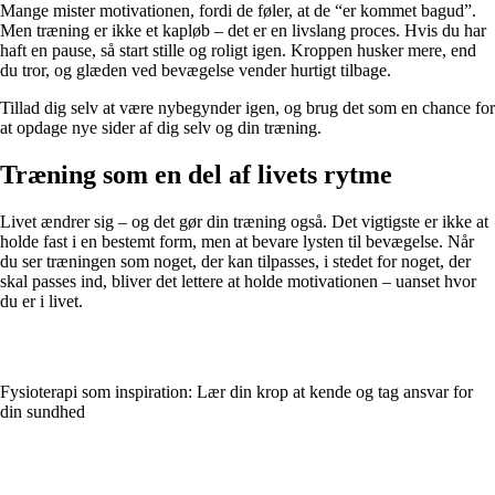
Mange mister motivationen, fordi de føler, at de “er kommet bagud”.
Men træning er ikke et kapløb – det er en livslang proces. Hvis du har
haft en pause, så start stille og roligt igen. Kroppen husker mere, end
du tror, og glæden ved bevægelse vender hurtigt tilbage.
Tillad dig selv at være nybegynder igen, og brug det som en chance for
at opdage nye sider af dig selv og din træning.
Træning som en del af livets rytme
Livet ændrer sig – og det gør din træning også. Det vigtigste er ikke at
holde fast i en bestemt form, men at bevare lysten til bevægelse. Når
du ser træningen som noget, der kan tilpasses, i stedet for noget, der
skal passes ind, bliver det lettere at holde motivationen – uanset hvor
du er i livet.
Fysioterapi som inspiration: Lær din krop at kende og tag ansvar for
din sundhed