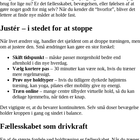
brug for lige nu? Er det fællesskabet, bevægelsen, eller følelsen af at
gøre noget godt for mig selv? Når du kender dit “hvorfor”, bliver det
lettere at finde nye måder at holde fast.
Justér – i stedet for at stoppe
Når livet ændrer sig, handler det sjældent om at droppe træningen, men
om at justere den. Små ændringer kan gøre en stor forskel:
Skift tidspunkt
– måske passer morgenhold bedre end
aftenhold i din nye hverdag.
Vælg kortere pas
– 30 minutter kan være nok, hvis du træner
mere regelmæssigt.
Prøv nye holdtyper
– hvis du tidligere dyrkede højintens
træning, kan yoga, pilates eller mobility give ny energi.
Træn online
– mange centre tilbyder virtuelle hold, så du kan
deltage hjemmefra, når tiden er knap.
Det vigtigste er, at du bevarer kontinuiteten. Selv små doser bevægelse
holder kroppen i gang og sindet i balance.
Fællesskabet som drivkraft
En af de største fordele ved holdtræning er fællesskabet. Når du træner