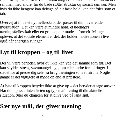
sammen med andre, får du både støtte, struktur og socialt samvær. Men
hvis du ikke længere kan deltage på dit faste hold, kan det føles som et
tab.
Overvej at finde et nyt fællesskab, der passer til din nuværende
livssituation. Det kan være et mindre hold, et udendørs
træningsfællesskab eller en gruppe, der mødes uformelt. Mange
oplever, at det sociale element er det, der holder motivationen i live –
også når energien svinger.
Lyt til kroppen – og til livet
Der vil være perioder, hvor du ikke kan yde det samme som før. Det
kan skyldes stress, søvnmangel, sygdom eller andre forandringer. I
stedet for at presse dig selv, så brug træningen som et frirum. Nogle
gange er det vigtigere at møde op end at præstere.
At lytte til kroppen betyder ikke at give op – det betyder at tage ansvar.
Når du tilpasser intensiteten og typen af træning til din aktuelle
situation, øger du chancen for at blive ved på lang sigt.
Sæt nye mål, der giver mening