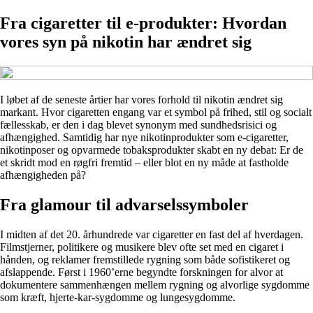
Fra cigaretter til e-produkter: Hvordan
vores syn på nikotin har ændret sig
I løbet af de seneste årtier har vores forhold til nikotin ændret sig
markant. Hvor cigaretten engang var et symbol på frihed, stil og socialt
fællesskab, er den i dag blevet synonym med sundhedsrisici og
afhængighed. Samtidig har nye nikotinprodukter som e-cigaretter,
nikotinposer og opvarmede tobaksprodukter skabt en ny debat: Er de
et skridt mod en røgfri fremtid – eller blot en ny måde at fastholde
afhængigheden på?
Fra glamour til advarselssymboler
I midten af det 20. århundrede var cigaretter en fast del af hverdagen.
Filmstjerner, politikere og musikere blev ofte set med en cigaret i
hånden, og reklamer fremstillede rygning som både sofistikeret og
afslappende. Først i 1960’erne begyndte forskningen for alvor at
dokumentere sammenhængen mellem rygning og alvorlige sygdomme
som kræft, hjerte-kar-sygdomme og lungesygdomme.