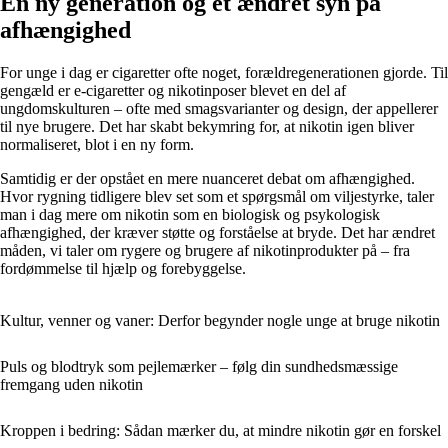
En ny generation og et ændret syn på
afhængighed
For unge i dag er cigaretter ofte noget, forældregenerationen gjorde. Til
gengæld er e-cigaretter og nikotinposer blevet en del af
ungdomskulturen – ofte med smagsvarianter og design, der appellerer
til nye brugere. Det har skabt bekymring for, at nikotin igen bliver
normaliseret, blot i en ny form.
Samtidig er der opstået en mere nuanceret debat om afhængighed.
Hvor rygning tidligere blev set som et spørgsmål om viljestyrke, taler
man i dag mere om nikotin som en biologisk og psykologisk
afhængighed, der kræver støtte og forståelse at bryde. Det har ændret
måden, vi taler om rygere og brugere af nikotinprodukter på – fra
fordømmelse til hjælp og forebyggelse.
Kultur, venner og vaner: Derfor begynder nogle unge at bruge nikotin
Puls og blodtryk som pejlemærker – følg din sundhedsmæssige
fremgang uden nikotin
Kroppen i bedring: Sådan mærker du, at mindre nikotin gør en forskel