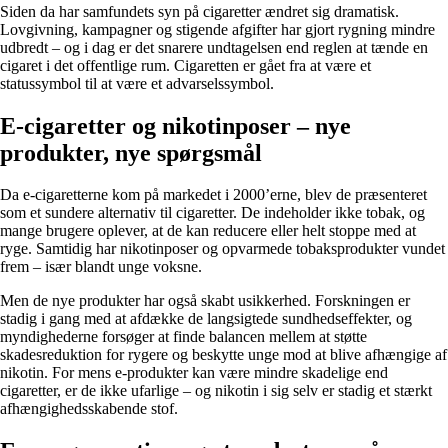
Siden da har samfundets syn på cigaretter ændret sig dramatisk.
Lovgivning, kampagner og stigende afgifter har gjort rygning mindre
udbredt – og i dag er det snarere undtagelsen end reglen at tænde en
cigaret i det offentlige rum. Cigaretten er gået fra at være et
statussymbol til at være et advarselssymbol.
E-cigaretter og nikotinposer – nye
produkter, nye spørgsmål
Da e-cigaretterne kom på markedet i 2000’erne, blev de præsenteret
som et sundere alternativ til cigaretter. De indeholder ikke tobak, og
mange brugere oplever, at de kan reducere eller helt stoppe med at
ryge. Samtidig har nikotinposer og opvarmede tobaksprodukter vundet
frem – især blandt unge voksne.
Men de nye produkter har også skabt usikkerhed. Forskningen er
stadig i gang med at afdække de langsigtede sundhedseffekter, og
myndighederne forsøger at finde balancen mellem at støtte
skadesreduktion for rygere og beskytte unge mod at blive afhængige af
nikotin. For mens e-produkter kan være mindre skadelige end
cigaretter, er de ikke ufarlige – og nikotin i sig selv er stadig et stærkt
afhængighedsskabende stof.