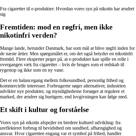
Fra cigaretter til e-produkter: Hvordan vores syn på nikotin har ændret
sig
Fremtiden: mod en røgfri, men ikke
nikotinfri verden?
Mange lande, herunder Danmark, har som mål at blive røgfri inden for
de næste årtier. Men spørgsmålet er, om det også betyder en nikotinfri
fremtid. Flere eksperter peger på, at e-produkter kan spille en rolle i
overgangen væk fra cigaretter – hvis de bruges som et redskab til
rygestop og ikke som en ny vane.
Det er en balancegang mellem folkesundhed, personlig frihed og
kommercielle interesser. Forbrugerne søger alternativer, industrien
udvikler nye produkter, og myndighederne forsøger at regulere et
marked, der ændrer sig hurtigere, end lovgivningen kan følge med.
Et skift i kultur og forståelse
Vores syn på nikotin afspejler en bredere kulturel udvikling: fra
ureflekteret forbrug til bevidsthed om sundhed, afhængighed og
ansvar. Hvor cigaretten engang var et symbol på frihed, handler